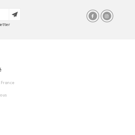
etter
é
France
Nous