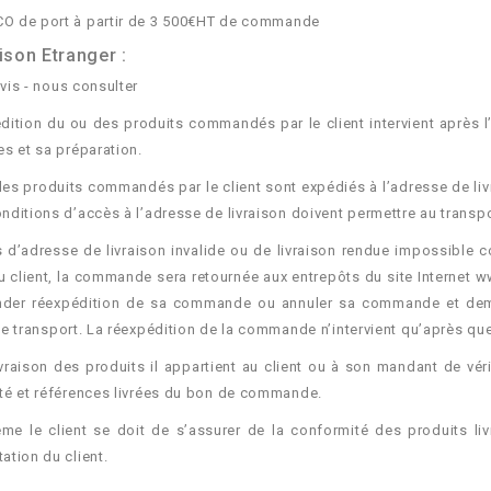
O de port à partir de 3 500€HT de commande
ison Etranger :
vis - nous consulter
dition du ou des produits commandés par le client intervient après 
es et sa préparation.
les produits commandés par le client sont expédiés à l’adresse de l
nditions d’accès à l’adresse de livraison doivent permettre au transpor
 d’adresse de livraison invalide ou de livraison rendue impossible 
u client, la commande sera retournée aux entrepôts du site Internet ww
der réexpédition de sa commande ou annuler sa commande et deman
de transport. La réexpédition de la commande n’intervient qu’après que 
ivraison des produits il appartient au client ou à son mandant de vér
té et références livrées du bon de commande.
e le client se doit de s’assurer de la conformité des produits liv
ation du client.