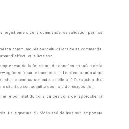
l’enregistrement de la commande, sa validation par nos
ivraison communiquée par celui-ci lors de sa commande.
teur d’effectuer la livraison.
compte tenu de la fourniture de données erronées de la
w.agricost.fr par le transporteur. Le client pourra alors
der le remboursement de celle-ci à l’exclusion des
le client se soit acquitté des frais de réexpédition.
ifier le bon état du colis ou des colis de rapprocher la
rés. La signature du récépissé de livraison emportera