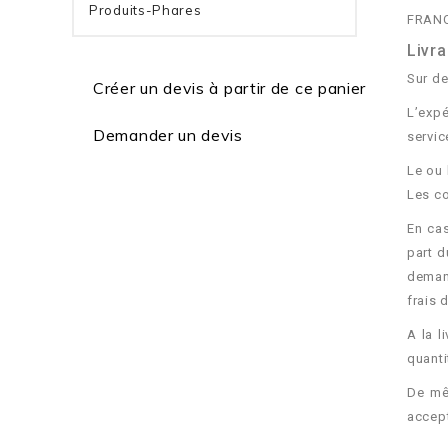
Produits-Phares
FRANC
Livra
Sur de
Créer un devis à partir de ce panier
L’expé
Demander un devis
servic
Le ou 
Les co
En cas
part d
deman
frais 
A la l
quanti
De mêm
accept