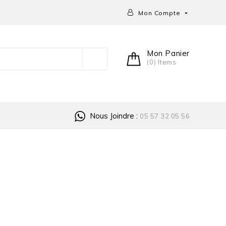
Mon Compte

Mon Panier
(0) Items
Nous Joindre :
05 57 32 05 56