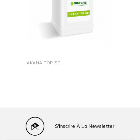
Culture
Arbres
Oignon
Pomme De Terre
Tabac
Tomate
Type D'Utilisation
Conventionnelle
AKANA TOP SC
Produit D'Import
OUI
Parallèle Autorisé
Ajouter au panier
N° PCP
2170224
S'inscrire À La Newsletter