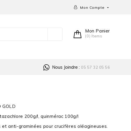
Mon Compte

Mon Panier
(0) Items
Nous Joindre :
05 57 32 05 56
® GOLD
azachlore 200g/l, quinmérac 100g/l
 et anti-graminées pour crucifères oléagineuses.