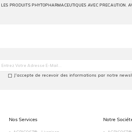
EZ LES PRODUITS PHYTOPHARMACEUTIQUES AVEC PRECAUTION. AVAN
J'accepte de recevoir des informations par notre newsl
NOVALL® GOLD
Dimethenamid-P
Métazachlore
Quinmérac
Nos Services
Notre Sociét
Crucifères Oléagineuses