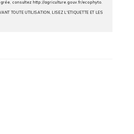
rée, consultez http://agriculture.gouv.fr/ecophyto.
T TOUTE UTILISATION, LISEZ L'ETIQUETTE ET LES
RO®, CAVALLY 500®