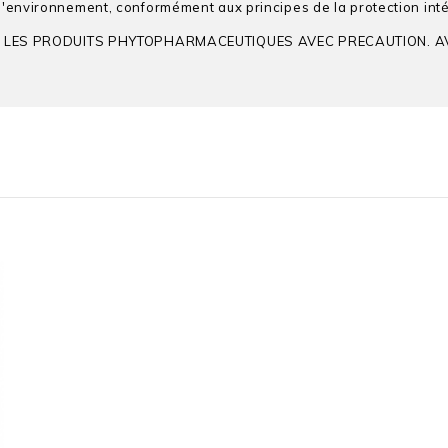
 l'environnement, conformément aux principes de la protection intég
EZ LES PRODUITS PHYTOPHARMACEUTIQUES AVEC PRECAUTION. AVAN
ARCHIVE®, SUMARY®, HONGA
Diflufenican
Blé
Orge
Conventionnelle