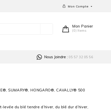
Mon Compte

Mon Panier
(0) Items
Nous Joindre :
05 57 32 05 56
E®, SUMARY®, HONGARO®, CAVALLY® 500
levée du blé tendre d’hiver, du blé dur d’hiver,