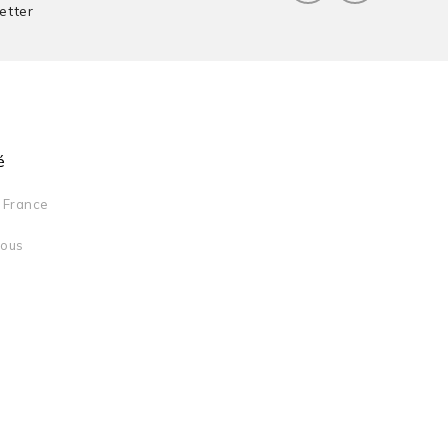
etter
é
France
Nous