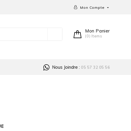
Mon Compte

Mon Panier
(0) Items
Nous Joindre :
05 57 32 05 56
UE