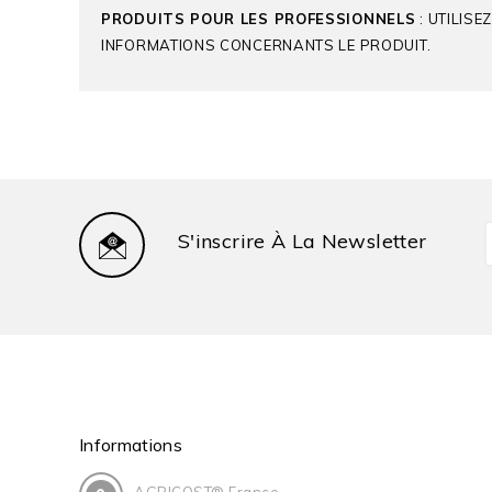
PRODUITS POUR LES PROFESSIONNELS
: UTILIS
INFORMATIONS CONCERNANTS LE PRODUIT.
CORTEVA
Produit De Référence
S'inscrire À La Newsletter
Seconds Noms Commerciaux
Matières Actives
Culture
Informations
Type D'Utilisation