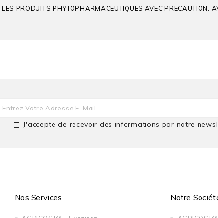
EZ LES PRODUITS PHYTOPHARMACEUTIQUES AVEC PRECAUTION. AVAN
TRACER 24 SC®
J'accepte de recevoir des informations par notre newsl
BELARIA®
Spinosad
Maïs
Porte Graine
Nos Services
Notre Sociét
Agriculture Biologique