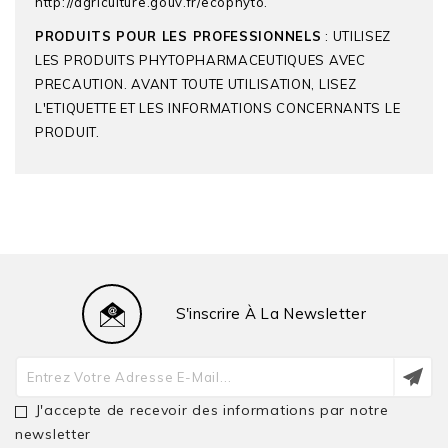
http://agriculture.gouv.fr/ecophyto.
PRODUITS POUR LES PROFESSIONNELS
: UTILISEZ
LES PRODUITS PHYTOPHARMACEUTIQUES AVEC
PRECAUTION. AVANT TOUTE UTILISATION, LISEZ
L'ETIQUETTE ET LES INFORMATIONS CONCERNANTS LE
PRODUIT.
BELCHIM
Matières Actives
Esters Méthyliques
S'inscrire À La Newsletter
D'acides Gras
Type D'Utilisation
Conventionnelle
J'accepte de recevoir des informations par notre
N° AMM
2160017
newsletter