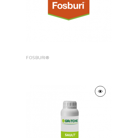
Culture
Blé
Orge
Type D'Utilisation
Conventionnelle
Produit D'Import
OUI
FOSBURI®
Parallèle Autorisé
N° PCP
2240161
Ajouter au panier